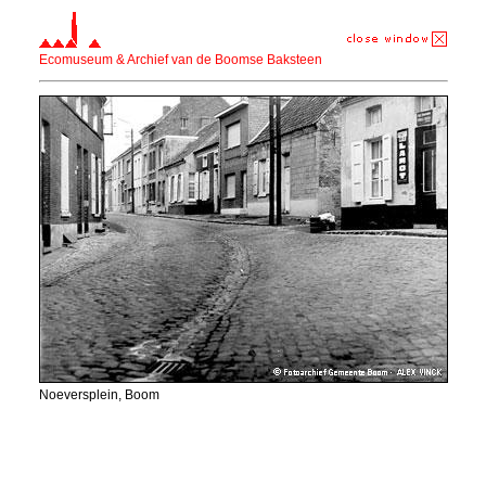
Ecomuseum & Archief van de Boomse Baksteen
Noeversplein, Boom