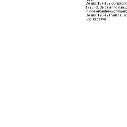
De nrs. 187-189 oorspronk
1726 (cf. de datering d.m.v
in drie arbeiderswoningen;
De nrs. 190-191 van ca. 18
(vlg. kadaster.