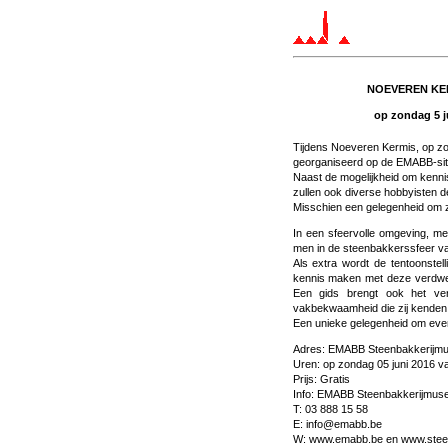
NOEVEREN KE
op zondag 5 j
Tijdens Noeveren Kermis, op zon
georganiseerd op de EMABB-site
Naast de mogelijkheid om kennis
zullen ook diverse hobbyisten 
Misschien een gelegenheid om z
In een sfeervolle omgeving, me
men in de steenbakkerssfeer v
Als extra wordt de tentoonste
kennis maken met deze verdwe
Een gids brengt ook het v
vakbekwaamheid die zij kenden
Een unieke gelegenheid om eve
Adres: EMABB Steenbakkerijm
Uren: op zondag 05 juni 2016 va
Prijs: Gratis
Info: EMABB Steenbakkerijmus
T: 03 888 15 58
E: info@emabb.be
W: www.emabb.be en www.stee