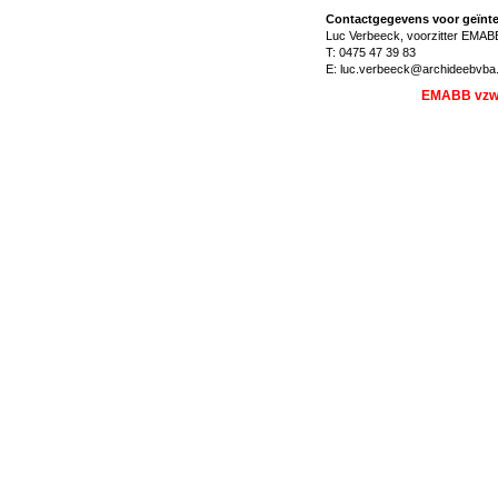
Contactgegevens voor geïnte
Luc Verbeeck, voorzitter EMAB
T: 0475 47 39 83
E: luc.verbeeck@archideebvba
EMABB vzw,