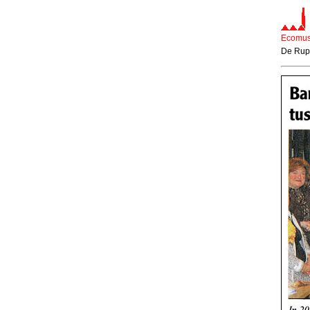
Ecomus
De Rupe