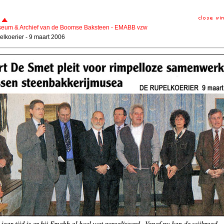
eum & Archief van de Boomse Baksteen - EMABB vzw
lkoerier - 9 maart 2006