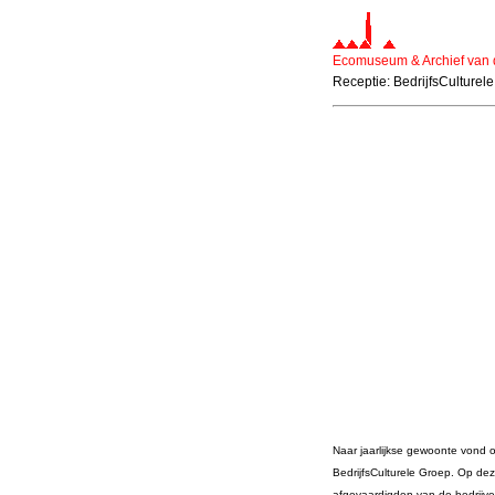
Ecomuseum & Archief van
Receptie: BedrijfsCulturele
Naar jaarlijkse gewoonte vond o
BedrijfsCulturele Groep. Op d
afgevaardigden van de bedrijve