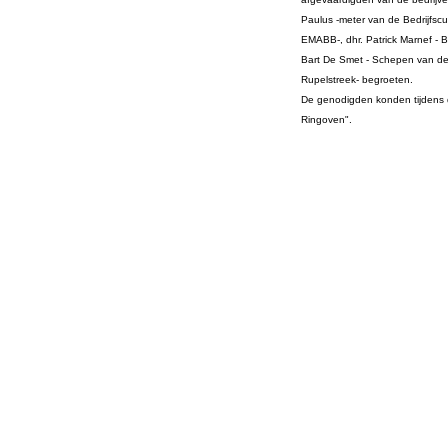
Paulus -meter van de Bedrijfscu
EMABB-, dhr. Patrick Marnef -
Bart De Smet - Schepen van de
Rupelstreek- begroeten.
De genodigden konden tijdens d
Ringoven".
EMABB, ecomuseum, steen
Noeveren, EMABB, EMABB