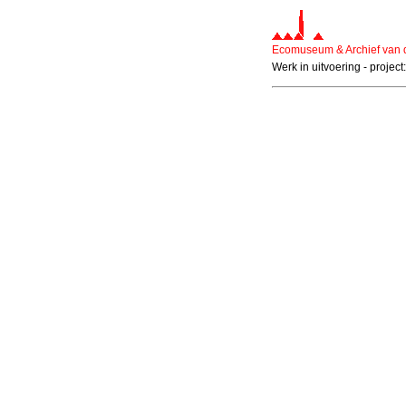
Ecomuseum & Archief van
Werk in uitvoering - projec
EMABB, ecomuseum, steenbakk
EMABB, EMABB, steenbakkerijm