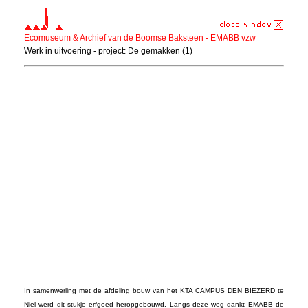
Ecomuseum & Archief van de Boomse Baksteen - EMABB vzw
Werk in uitvoering - project: De gemakken (1)
In samenwerling met de afdeling bouw van het KTA CAMPUS DEN BIEZERD te
Niel werd dit stukje erfgoed heropgebouwd. Langs deze weg dankt EMABB de