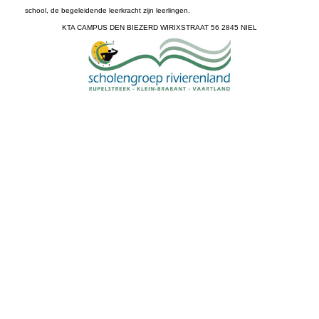
school, de begeleidende leerkracht zijn leerlingen.
KTA CAMPUS DEN BIEZERD WIRIXSTRAAT 56 2845 NIEL
EMABB, ecomuseum, steenbakkerijmuseum, baksteen, Boom, Noeveren,
EMABB, EMABB, steenbakkerijmuseum, museum, werk in uitvoering,